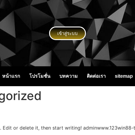
เข้าสู่ระบบ
หน้าแรก
โปรโมชั่น
บทความ
ติดต่อเรา
sitemap
gorized
. Edit or delete it, then start writing! adminwww.123win88-t