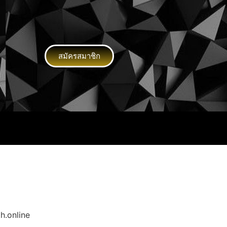
สมัครสมาชิก
h.online